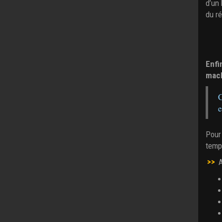
d’un
du r
Enfi
mach
C
e
Pour
temp 
>>
A