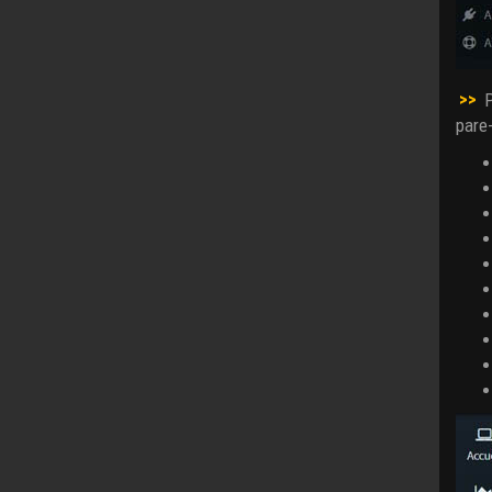
>>
P
pare