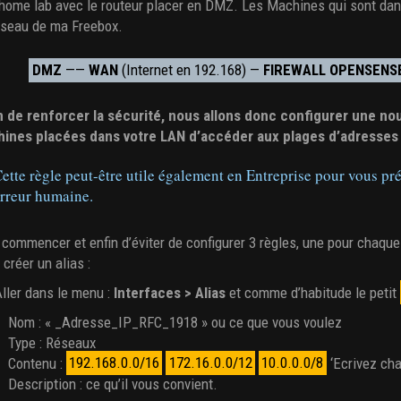
 home lab avec le routeur placer en DMZ. Les Machines qui sont da
éseau de ma Freebox.
DMZ
——
WAN
(Internet en 192.168) —
FIREWALL OPENSENS
n de renforcer la sécurité, nous allons donc configurer une nou
ines placées dans votre LAN d’accéder aux plages d’adresses 
ette règle peut-être utile également en Entreprise pour vous p
rreur humaine.
 commencer et enfin d’éviter de configurer 3 règles, une pour chaqu
créer un alias :
ller dans le menu :
Interfaces > Alias
et comme d’habitude le petit
Nom : « _Adresse_IP_RFC_1918 » ou ce que vous voulez
Type : Réseaux
Contenu :
192.168.0.0/16
172.16.0.0/12
10.0.0.0/8
‘Ecrivez cha
Description : ce qu’il vous convient.