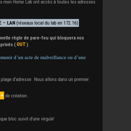
ns mon Home Lab ont accès à toutes les adresses
E
—
LAN
(réseaux local du lab en 172.16)
velle règle de pare-feu qui bloquera vos
privés (
OUT
)
.
rémunir d’un acte de malveillance ou d’une
e plage d’adresse. Nous allons dans un premier
+
de création.
que bloc suivit d’une virgule’