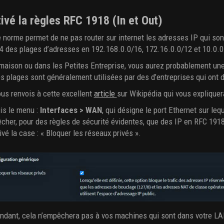
ivé la règles RFC 1918 (In et Out)
 norme permet de ne pas router sur internet les adresses IP qui sont
V4 des plages d’adresses en 192.168.0.0/16, 172.16.0.0/12 et 10.0.0
 maison ou dans les Petites Entreprise, vous aurez probablement u
s plages sont généralement utilisées par des d’entreprises qui ont 
us renvois à cette excellent
article
sur Wikipédia qui vous expliquer
is le menu :
Interfaces > WAN
, qui désigne le port Ethernet sur leq
her, pour des règles de sécurité évidentes, que des IP en RFC 1918 
ivé la case : « Bloquer les réseaux privés ».
ndant, cela n’empêchera pas à vos machines qui sont dans votre L