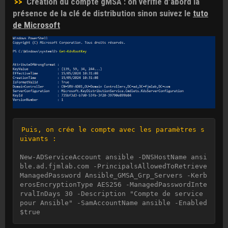
>>
Création du compte gMSA : on vérifie d’abord la
présence de la clé de distribution sinon suivez le
tuto
de Microsoft
Puis, on crée le compte avec les paramètres s
uivants : 
New-ADServiceAccount ansible -DNSHostName ansi
ble.ad.fjmlab.com -PrincipalsAllowedToRetrieve
ManagedPassword Ansible_GMSA_Grp_Servers -Kerb
erosEncryptionType AES256 -ManagedPasswordInte
rvalInDays 30 -Description "Compte de service 
pour Ansible" -SamAccountName ansible -Enabled 
$true