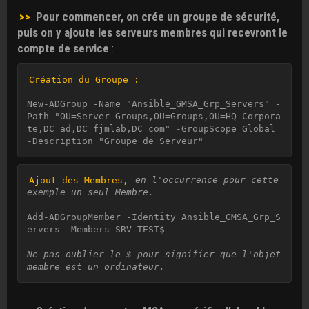
>>
Pour commencer, on crée un groupe de sécurité,
puis on y ajoute les serveurs membres qui recevront le
compte de service
:
Création du Groupe :
New-ADGroup -Name "Ansible_GMSA_Grp_Servers" -
Path "OU=Server Groups,OU=Groups,OU=HQ Corpora
te,DC=ad,DC=fjmlab,DC=com" -GroupScope Global 
-Description "Groupe de Serveur"
Ajout des Membres,
en l'occurrence pour cette 
exemple un seul Membre.
Add-ADGroupMember -Identity Ansible_GMSA_Grp_S
ervers -Members SRV-TEST$

Ne pas oublier le $ pour signifier que l'objet 
membre est un ordinateur.