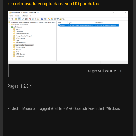
On retrouve le compte dans son UO par défaut :
page suivante
->
Pages:
1
2
3
4
Posted in
Microsoft
Tagged
Ansible
,
GMSA
,
Openssh
,
Powershell
,
WIndows