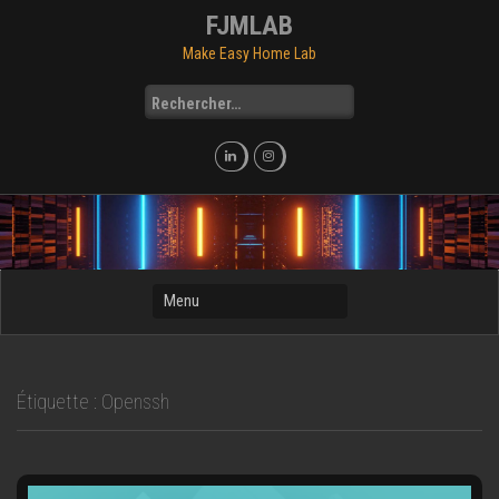
Skip
FJMLAB
to
Make Easy Home Lab
content
Rechercher :
Étiquette :
Openssh