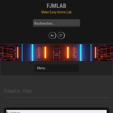
Skip
FJMLAB
to
Make Easy Home Lab
content
Rechercher :
Étiquette :
https