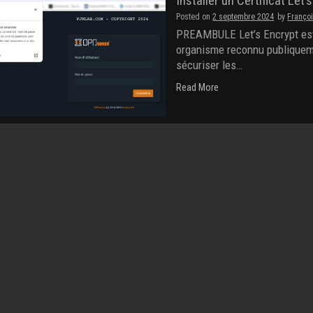
Installer un Certificat Let
Posted on
2 septembre 2024
by
Franço
PREAMBULE Let’s Encrypt est u
organisme reconnu publiquem
sécuriser les…
Read More