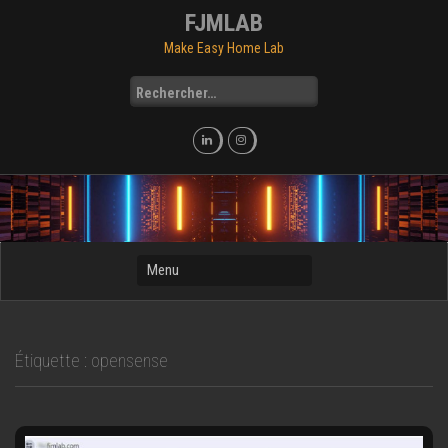
Skip
FJMLAB
to
Make Easy Home Lab
content
Rechercher :
Étiquette :
opensense