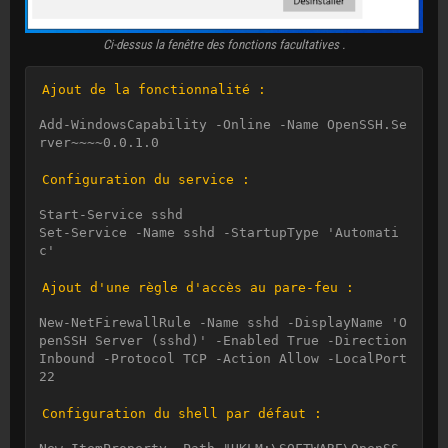
Ci-dessus la fenêtre des fonctions facultatives .
Ajout de la fonctionnalité :
Add-WindowsCapability -Online -Name OpenSSH.Se
rver~~~~0.0.1.0

Configuration du service :
Start-Service sshd

Set-Service -Name sshd -StartupType 'Automati
c'

Ajout d'une règle d'accès au pare-feu :
New-NetFirewallRule -Name sshd -DisplayName 'O
penSSH Server (sshd)' -Enabled True -Direction 
Inbound -Protocol TCP -Action Allow -LocalPort 
22

Configuration du shell par défaut :