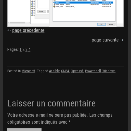
<-
page précedente
page suivante
->
Pages:
1
2
3
4
Posted in
Microsoft
Tagged
Ansible
,
GMSA
,
Openssh
,
Powershell
,
WIndows
Laisser un commentaire
Votre adresse e-mail ne sera pas publiée.
Les champs
obligatoires sont indiqués avec
*