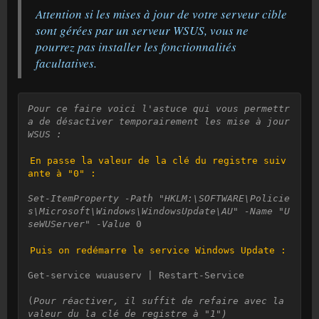
Attention si les mises à jour de votre serveur cible
sont gérées par un serveur WSUS, vous ne
pourrez pas installer les fonctionnalités
facultatives.
Pour ce faire voici l'astuce qui vous permettr
a de désactiver temporairement les mise à jour 
WSUS :
En passe la valeur de la clé du registre suiv
ante à "0" :
Set-ItemProperty -Path "HKLM:\SOFTWARE\Policie
s\Microsoft\Windows\WindowsUpdate\AU" -Name "U
seWUServer" -Value
 0

Puis on redémarre le service Windows Update :
Get-service wuauserv | Restart-Service

(
Pour réactiver, il suffit de refaire avec la 
valeur du la clé de registre à "1")