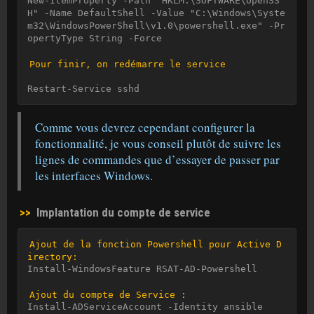
New-ItemProperty -Path "HKLM:\SOFTWARE\OpenSS
H" -Name DefaultShell -Value "C:\Windows\Syste
m32\WindowsPowerShell\v1.0\powershell.exe" -Pr
opertyType String -Force

Pour finir, on redémarre le service
Restart-Service sshd
Comme vous devrez cependant configurer la
fonctionnalité, je vous conseil plutôt de suivre les
lignes de commandes que d’essayer de passer par
les interfaces Windows.
>>
Implantation du compte de service
Ajout de la fonction Powershell pour Active D
irectory:
Install-WindowsFeature RSAT-AD-Powershell

Ajout du compte de Service :
Install-ADServiceAccount -Identity ansible
