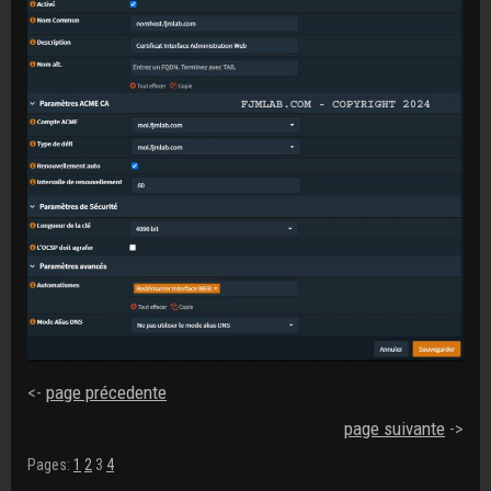
<-
page précedente
page suivante
->
Pages:
1
2
3
4